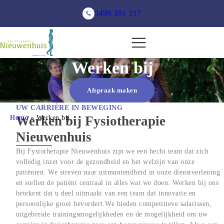
0499 391 317
Werken bij
Afspraak maken
UW CARRIÈRE IN BEWEGING
Home
Werken bij Fysiotherapie
»
Werken bij
Nieuwenhuis
Bij Fysiotherapie Nieuwenhuis zijn we een hecht team dat zich
volledig inzet voor de gezondheid en het welzijn van onze
patiënten. We streven naar uitmuntendheid in onze dienstverlening
en stellen de patiënt centraal in alles wat we doen. Werken bij ons
betekent dat u deel uitmaakt van een team dat innovatie en
persoonlijke groei bevordert.We bieden competitieve salarissen,
uitgebreide trainingsmogelijkheden en de mogelijkheid om uw