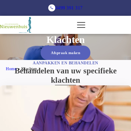
0499 391 317
Klachten
Afspraak maken
AANPAKKEN EN BEHANDELEN
Home
Behandelen van uw specifieke
 » 
Klachten
klachten
Enkelklachten