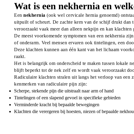
Wat is een nekhernia en welk
Een 
nekhernia
 (ook wel cervicale hernia genoemd) ontstaa
uitpuilt of scheurt. De zachte kern van de schijf drukt dan
veroorzaakt vaak meer dan alleen nekpijn en kan klachten ge
De meest voorkomende symptomen van een nekhernia zijn ui
of onderarm. Veel mensen ervaren ook tintelingen, een doof
Deze klachten kunnen aan één kant van het lichaam voork
raakt.
Het is belangrijk om onderscheid te maken tussen lokale nek
blijft beperkt tot de nek zelf en wordt vaak veroorzaakt do
Radiculaire klachten stralen uit langs het verloop van een
kenmerken van radiculaire pijn zijn:
Scherpe, stekende pijn die uitstraalt naar arm of hand
Tintelingen of een slapend gevoel in specifieke gebieden
Verminderde kracht bij bepaalde bewegingen
Klachten die verergeren bij hoesten, niezen of bepaalde nekho