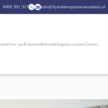
0499 391 317
info@fysiotherapienieuwenhuis.nl
?
ome
Over ons
Klachten
Behandelingen
Locaties
Contact