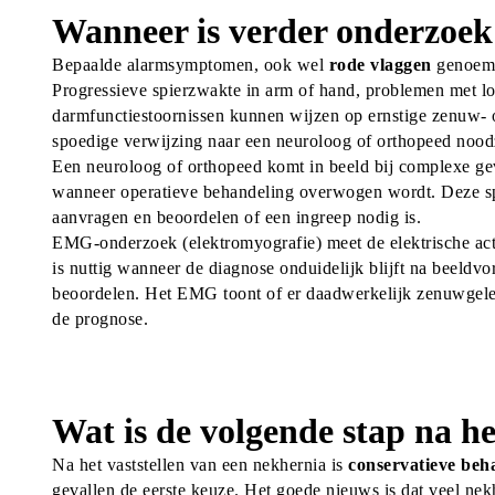
Wanneer is verder onderzoek
Bepaalde alarmsymptomen, ook wel 
rode vlaggen
 genoemd
Progressieve spierzwakte in arm of hand, problemen met lop
darmfunctiestoornissen kunnen wijzen op ernstige zenuw- o
spoedige verwijzing naar een neuroloog of orthopeed nood
Een neuroloog of orthopeed komt in beeld bij complexe geva
wanneer operatieve behandeling overwogen wordt. Deze sp
aanvragen en beoordelen of een ingreep nodig is.
EMG-onderzoek (elektromyografie) meet de elektrische acti
is nuttig wanneer de diagnose onduidelijk blijft na beeldv
beoordelen. Het EMG toont of er daadwerkelijk zenuwgeleidi
de prognose.
Wat is de volgende stap na he
Na het vaststellen van een nekhernia is 
conservatieve beha
gevallen de eerste keuze. Het goede nieuws is dat veel nekh