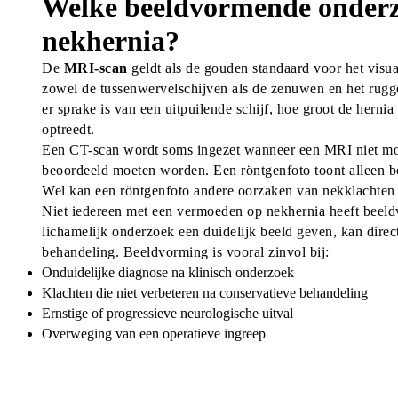
Welke beeldvormende onderz
nekhernia?
De 
MRI-scan
 geldt als de gouden standaard voor het visu
zowel de tussenwervelschijven als de zenuwen en het rugge
er sprake is van een uitpuilende schijf, hoe groot de hernia
optreedt.
Een CT-scan wordt soms ingezet wanneer een MRI niet moge
beoordeeld moeten worden. Een röntgenfoto toont alleen bo
Wel kan een röntgenfoto andere oorzaken van nekklachten uit
Niet iedereen met een vermoeden op nekhernia heeft beel
lichamelijk onderzoek een duidelijk beeld geven, kan direc
behandeling. Beeldvorming is vooral zinvol bij:
Onduidelijke diagnose na klinisch onderzoek
Klachten die niet verbeteren na conservatieve behandeling
Ernstige of progressieve neurologische uitval
Overweging van een operatieve ingreep