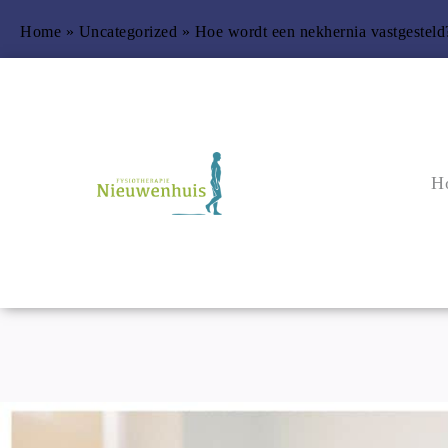
Home
 » 
Uncategorized
 » 
Hoe wordt een nekhernia vastgesteld
H