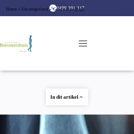
0499 391 317
Home
 » 
Uncategorized
 » 
Gewrichtsslijtage
In dit artikel