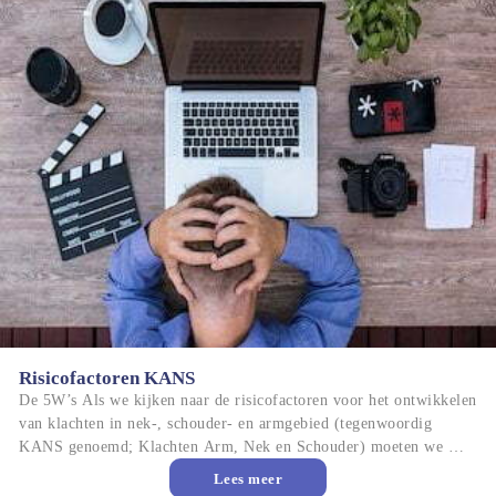
Risicofactoren KANS
De 5W’s Als we kijken naar de risicofactoren voor het ontwikkelen 
van klachten in nek-, schouder- en armgebied (tegenwoordig 
KANS genoemd; Klachten Arm, Nek en Schouder) moeten we 
altijd integraal kijken naar 5 punten, de zogenaamde 5W-aanpak. 
Lees meer
En hoewel we deze doorgaans alleen toepassen in de werksituatie, 