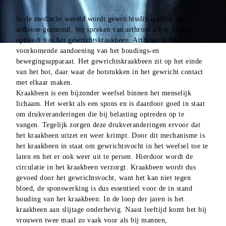
In de medische wereld wordt gewrichtsslijtage ook wel 
arthrose genoemd. We spreken van arthrose als er verlies 
optreedt van het gewrichtskraakbeen. Arthrose is de meest 
voorkomende aandoening van het houdings-en 
bewegingsapparaat. Het gewrichtskraakbeen zit op het einde 
van het bot, daar waar de botstukken in het gewricht contact 
met elkaar maken.
Kraakbeen is een bijzonder weefsel binnen het menselijk 
lichaam. Het werkt als een spons en is daardoor goed in staat 
om drukveranderingen die bij belasting optreden op te 
vangen. Tegelijk zorgen deze drukveranderingen ervoor dat 
het kraakbeen uitzet en weer krimpt. Door dit mechanisme is 
het kraakbeen in staat om gewrichtsvocht in het weefsel toe te 
laten en het er ook weer uit te persen. Hierdoor wordt de 
circulatie in het kraakbeen verzorgt. Kraakbeen wordt dus 
gevoed door het gewrichtsvocht, want het kan niet tegen 
bloed, de sponswerking is dus essentieel voor de in stand 
houding van het kraakbeen. In de loop der jaren is het 
kraakbeen aan slijtage onderhevig. Naast leeftijd komt het bij 
vrouwen twee maal zo vaak voor als bij mannen, 