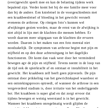
(over)gewicht speelt mee en kan de belasting tijdens werk 
bepalend zijn. Verder komt het bij de ene familie meer voor 
dan bij de andere. Een knieletsel in de voorgeschiedenis met 
een kraakbeenletsel of bloeding in het gewricht versnelt 
eveneens de arthrose. Op röntgen foto’s kunnen wel 
afwijkingen gezien worden, maar de ernst van de afwijking is 
niet altijd in lijn met de klachten die mensen hebben. Er 
wordt daarom meer uitgegaan van de klachten die ervaren 
worden. Daarom is het maken van een foto meestal niet 
noodzakelijk. De symptomen van arthrose begint met pijn en 
stijfheid en op den duur achteruitgang in het dagelijks 
functioneren. Dit komt dan vaak weer door het verminderd 
bewegen agv de pijn en stijfheid. Tevens neemt in de loop van 
de tijd ook de spierkracht af en ontstaat er instabiliteit in het 
gewricht. Het kraakbeen zelf heeft geen pijnvezels. De pijn 
ontstaat door prikkeling van het gewrichtskapsel waardoor er 
een ontstekingsproces optreedt, of wanneer de arthrose in een 
vergevorderd stadium is, door irritatie van het onderliggende 
bot. Het kraakbeen is super glad en dat zorgt ervoor dat 
tijdens bewegen er weinig weerstand is in het gewricht. 
Wanneer het kraakbeen onregelmatig wordt glijden de 