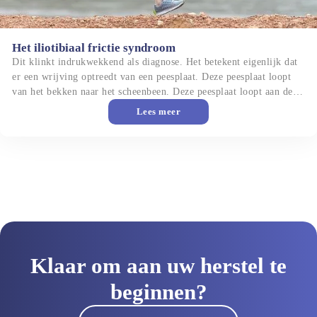
Het iliotibiaal frictie syndroom
Dit klinkt indrukwekkend als diagnose. Het betekent eigenlijk dat 
er een wrijving optreedt van een peesplaat. Deze peesplaat loopt 
van het bekken naar het scheenbeen. Deze peesplaat loopt aan de 
zijkant van het bovenbeen en sommige voetballers hebben daar ook 
Lees meer
wel eens een knietje in gehad en dan noemen we het een ijsbeentje 
en dat is ook een heel vervelende blessure.
Klaar om aan uw herstel te
beginnen?