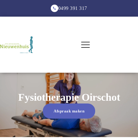
0499 391 317
Fysiotherapie
Oirschot
Afspraak maken