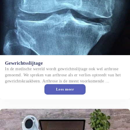
Gewrichtsslijtage
In de medische wereld wordt gewrichtsslijtage ook wel arthrose 
genoemd. We spreken van arthrose als er verlies optreedt van het 
gewrichtskraakbeen. Arthrose is de meest voorkomende 
aandoening van het houdings-en bewegingsapparaat. Het 
Lees meer
gewrichtskraakbeen zit op het einde van het bot, daar waar de 
botstukken in het gewricht contact met elkaar maken.
Risicofactoren KANS