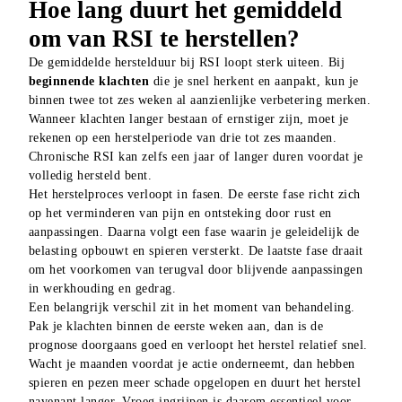
Hoe lang duurt het gemiddeld
om van RSI te herstellen?
De gemiddelde herstelduur bij RSI loopt sterk uiteen. Bij 
beginnende klachten
 die je snel herkent en aanpakt, kun je 
binnen twee tot zes weken al aanzienlijke verbetering merken. 
Wanneer klachten langer bestaan of ernstiger zijn, moet je 
rekenen op een herstelperiode van drie tot zes maanden. 
Chronische RSI kan zelfs een jaar of langer duren voordat je 
volledig hersteld bent.
Het herstelproces verloopt in fasen. De eerste fase richt zich 
op het verminderen van pijn en ontsteking door rust en 
aanpassingen. Daarna volgt een fase waarin je geleidelijk de 
belasting opbouwt en spieren versterkt. De laatste fase draait 
om het voorkomen van terugval door blijvende aanpassingen 
in werkhouding en gedrag.
Een belangrijk verschil zit in het moment van behandeling. 
Pak je klachten binnen de eerste weken aan, dan is de 
prognose doorgaans goed en verloopt het herstel relatief snel. 
Wacht je maanden voordat je actie onderneemt, dan hebben 
spieren en pezen meer schade opgelopen en duurt het herstel 
navenant langer. Vroeg ingrijpen is daarom essentieel voor 