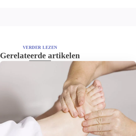
VERDER LEZEN
Gerelateerde artikelen
De verstuikte enkel