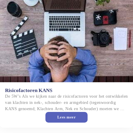
Risicofactoren KANS
De 5W’s Als we kijken naar de risicofactoren voor het ontwikkelen 
van klachten in nek-, schouder- en armgebied (tegenwoordig 
KANS genoemd; Klachten Arm, Nek en Schouder) moeten we 
altijd integraal kijken naar 5 punten, de zogenaamde 5W-aanpak. 
Lees meer
En hoewel we deze doorgaans alleen toepassen in de werksituatie, 
gelden de factoren onveranderd ook voor activiteiten in de 