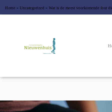
Home
 » 
Uncategorized
 » 
Wat is de meest voorkomende fout di
H