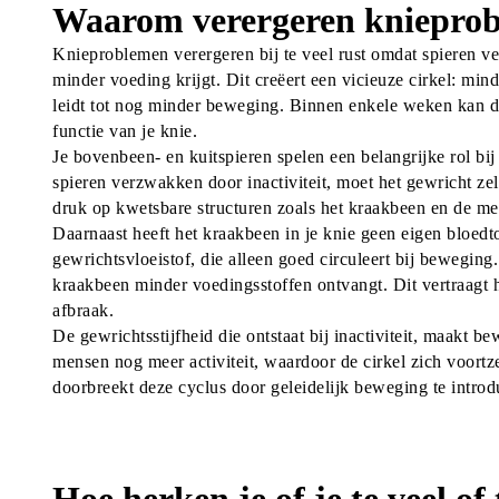
Waarom verergeren knieprob
Knieproblemen verergeren bij te veel rust omdat spieren v
minder voeding krijgt. Dit creëert een vicieuze cirkel: min
leidt tot nog minder beweging. Binnen enkele weken kan d
functie van je knie.
Je bovenbeen- en kuitspieren spelen een belangrijke rol bij
spieren verzwakken door inactiviteit, moet het gewricht ze
druk op kwetsbare structuren zoals het kraakbeen en de me
Daarnaast heeft het kraakbeen in je knie geen eigen bloedto
gewrichtsvloeistof, die alleen goed circuleert bij beweging. 
kraakbeen minder voedingsstoffen ontvangt. Dit vertraagt het
afbraak.
De gewrichtsstijfheid die ontstaat bij inactiviteit, maakt b
mensen nog meer activiteit, waardoor de cirkel zich voortze
doorbreekt deze cyclus door geleidelijk beweging te introd