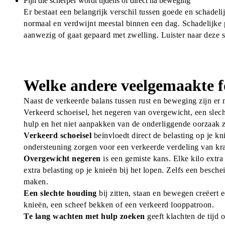
Pijn die scherper wordt tijdens of direct na beweging
Er bestaat een belangrijk verschil tussen goede en schadelij
normaal en verdwijnt meestal binnen een dag. Schadelijke pij
aanwezig of gaat gepaard met zwelling. Luister naar deze si
Welke andere veelgemaakte f
Naast de verkeerde balans tussen rust en beweging zijn er 
Verkeerd schoeisel, het negeren van overgewicht, een slech
hulp en het niet aanpakken van de onderliggende oorzaak 
Verkeerd schoeisel
 beïnvloedt direct de belasting op je k
ondersteuning zorgen voor een verkeerde verdeling van krach
Overgewicht negeren
 is een gemiste kans. Elke kilo extra
extra belasting op je knieën bij het lopen. Zelfs een besc
maken.
Een slechte houding
 bij zitten, staan en bewegen creëert 
knieën, een scheef bekken of een verkeerd looppatroon.
Te lang wachten met hulp zoeken
 geeft klachten de tijd 