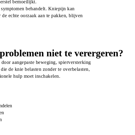
rstel bemoeilijkt.
en symptomen behandelt. Kniepijn kan 
de echte oorzaak aan te pakken, blijven 
problemen niet te verergeren?
 door aangepaste beweging, spierversterking 
ie de knie belasten zonder te overbelasten, 
ionele hulp moet inschakelen.
andelen
en
n