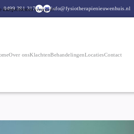
0499 391 317
info@fysiotherapienieuwenhuis.nl
e knieproblemen verergert?
ome
Over ons
Klachten
Behandelingen
Locaties
Contact